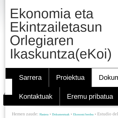
Edukira
Tresna
Ekonomia eta
salto
pertsonalak
egin
Ekintzailetasun
|
Orlegiaren
Salto
egin
Ikaskuntza(eKoi)
nabigazioara
Sarrera
Proiektua
Dokum
Kontaktuak
Eremu pribatua
Hemen zaude:
›
›
›
Estudio de
Hasiera
Dokumentuak
Ekonomi berdea