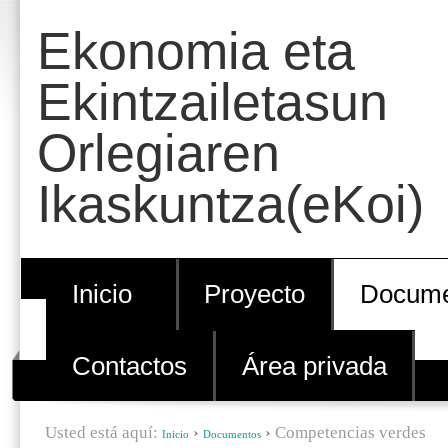
Cambiar
Herramientas
Ekonomia eta
a
Personales
contenido.
Ekintzailetasun
|
Orlegiaren
Saltar
a
Ikaskuntza(eKoi)
navegación
Inicio
Proyecto
Docume
Contactos
Área privada
Usted está aquí:
›
›
Competencias verdes
Inicio
Documentos